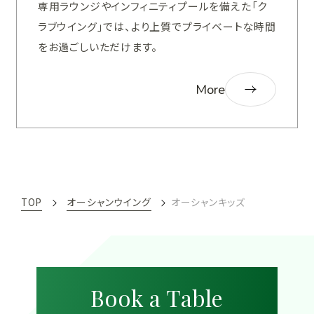
専用ラウンジやインフィニティプールを備えた「ク
ウ
ラブウイング」では、より上質でプライベートな時間
ィ
をお過ごしいただけます。
ン
グ
More
ク
ラ
ブ
ウ
ィ
ン
TOP
オーシャンウイング
オーシャンキッズ
グ
を
詳
し
Book a Table
く