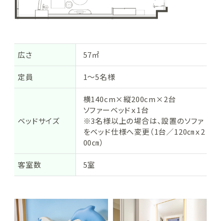
キ
ッ
ズ
の
オ
広さ
57㎡
ー
概
シ
要
定員
1～5名様
ャ
ン
横140cm×縦200cm×2台
キ
ソファーベッドｘ1台
ッ
ベッドサイズ
※3名様以上の場合は、設置のソファ
ズ
をベッド仕様へ変更（1台／120㎝ｘ2
の
00㎝）
広
さ
客室数
5室
・
定
員
・
ベ