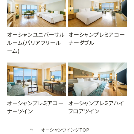
他
の
客
室
オーシャンユニバーサル
オーシャンプレミアコー
タ
ルーム(バリアフリール
ナーダブル
イ
ーム)
プ
オーシャンプレミアコー
オーシャンプレミアハイ
ナーツイン
フロアツイン
オーシャンウイングTOP