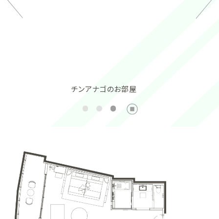
チンアナゴのお部屋
オ
ー
シ
ャ
ン