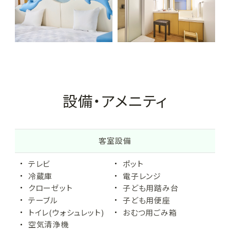
ッ
ド
サ
イ
ズ
・
客
室
数
設備・アメニティ
に
つ
い
て
客室設備
テレビ
ポット
冷蔵庫
電子レンジ
クローゼット
子ども用踏み台
テーブル
子ども用便座
トイレ(ウォシュレット)
おむつ用ごみ箱
空気清浄機