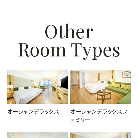
Other
Room Types
オ
ー
シ
ャ
ン
ウ
イ
ン
オーシャンデラックス
オーシャンデラックスフ
グ
ァミリー
そ
の